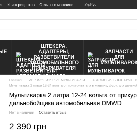
Укр
Рус
ия
Книга рецептов
Отзывы о магазине
ШТЕКЕРА,
ЫЕ
АДАПТЕРЫ,
ЗАПЧАСТИ
РАЗВЕТВИТЕЛИ
ДЛЯ
АВТОМОБИЛЬНОГО
МУЛЬТИВАРО
ПРИКУРИВАТЕЛЯ
Главная
АВТОМОБИЛЬНЫЕ МУЛЬТИВАРКИ
АВТОМОБИЛЬНЫЕ МУЛЬТИВ
Мультиварка 2 литра 12-24 вольта от прикуривателя в машину, фуру, для дал
Мультиварка 2 литра 12-24 вольта от прику
дальнобойщика автомобильная DMWD
Нет в наличии
Оставить отзыв
2 390 грн