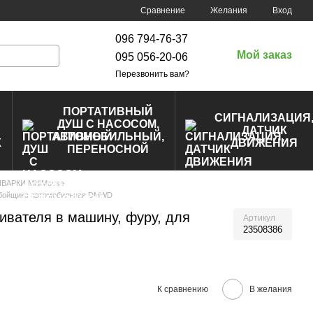
Сравнение
Желания
Вход
096 794-76-37
Мой заказ
095 056-20-06
Перезвонить вам?
ПОРТАТИВНЫЙ
СИГНАЛИЗАЦИЯ
ДУШ С НАСОСОМ,
ДАТЧИК
АВТОМОБИЛЬНЫЙ,
К
ДВИЖЕНИЯ
ПЕРЕНОСНОЙ
АРКИ MidiMouse
ьнобойщика автомобильная DMWD
ривателя в машину, фуру, для
Артикул
23508386
К сравнению
В желания