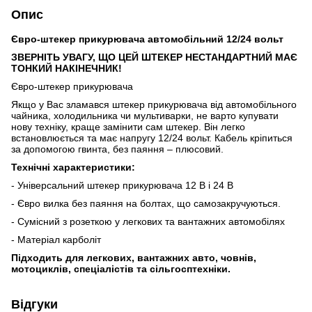
Опис
Євро-штекер прикурювача автомобільний 12/24 вольт
ЗВЕРНІТЬ УВАГУ, ЩО ЦЕЙ ШТЕКЕР НЕСТАНДАРТНИЙ МАЄ
ТОНКИЙ НАКІНЕЧНИК!
Євро-штекер прикурювача
Якщо у Вас зламався штекер прикурювача від автомобільного
чайника, холодильника чи мультиварки, не варто купувати
нову техніку, краще замінити сам штекер. Він легко
встановлюється та має напругу 12/24 вольт. Кабель кріпиться
за допомогою гвинта, без паяння – плюсовий.
Технічні характеристики:
- Універсальний штекер прикурювача 12 В і 24 В
- Євро вилка без паяння на болтах, що самозакручуються.
- Сумісний з розеткою у легкових та вантажних автомобілях
- Матеріал карболіт
Підходить для легкових, вантажних авто, човнів,
мотоциклів, спеціалістів та сільгосптехніки.
Відгуки