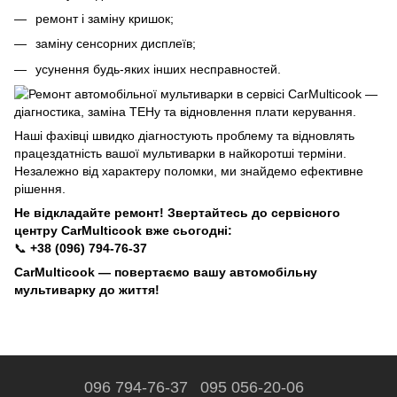
ремонт і заміну кришок;
заміну сенсорних дисплеїв;
усунення будь-яких інших несправностей.
Наші фахівці швидко діагностують проблему та відновлять
працездатність вашої мультиварки в найкоротші терміни.
Незалежно від характеру поломки, ми знайдемо ефективне
рішення.
Не відкладайте ремонт! Звертайтесь до сервісного
центру CarMulticook вже сьогодні:
📞
+38 (096) 794-76-37
CarMulticook — повертаємо вашу автомобільну
мультиварку до життя!
096 794-76-37
095 056-20-06