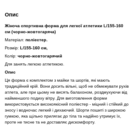
Опис
Жіноча спортивна форма для легкої атлетики L/155-160
см (чорно-жовтогаряча)
Матеріал:
поліестер.
Розмір:
L/155-160 см,
Колір:
чорно-жовтогарячий
Для занять легкою атлетикою.
Опис
Ця форма є комплектом з майки та шортів, які мають
традиційний крій. Вони досить вільні, щоб не обмежувати рухів
атлета, але при цьому не висять балахоном, роздмухуючи від
найменшого подиху вітру. Для виготовлення форми
використовується високоякісний поліестер - міцний і стійкий до
зносу і водночас легкий і дихаючий. Шорти пошиті з широкою
гумкою, яка щільно прилягає до тіла та надійно утримує їх,
проте не тисне та не доставляє дискомфорту.