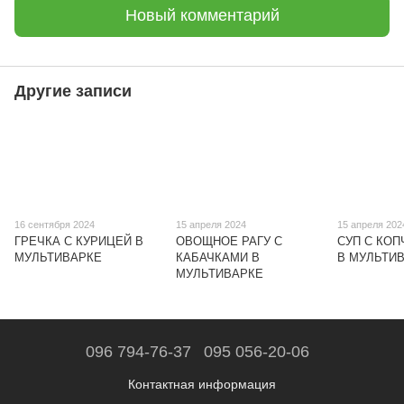
Новый комментарий
Другие записи
16 сентября 2024
15 апреля 2024
15 апреля 202
ГРЕЧКА С КУРИЦЕЙ В
ОВОЩНОЕ РАГУ С
СУП С КО
МУЛЬТИВАРКЕ
КАБАЧКАМИ В
В МУЛЬТИ
МУЛЬТИВАРКЕ
096 794-76-37
095 056-20-06
Контактная информация