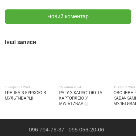
Новий коментар
Інші записи
16 вересня 2024
15 квітня 2024
15 квітня 2024
ГРЕЧКА З КУРКОЮ В
РАГУ З КАПУСТОЮ ТА
ОВОЧЕВЕ Р
МУЛЬТИВАРЦІ
КАРТОПЛЕЮ У
КАБАЧКАМ
МУЛЬТИВАРЦІ
МУЛЬТИВА
096 794-76-37
095 056-20-06