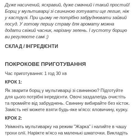
Дуже насичений, яскравий, дуже смачний і такий простий!
Борщ у мультиварці зі свининою готувати ще легше, ніж
у каструлі. При цьому не потрібно забруднювати зайвий
посуд. У готову першу страву для аромату можна
додати свіжий часник, нарізану зелень. І густоту борщю
ви регулюєте самі ;)
СКЛАД / ІНГРЕДІЄНТИ
ПОКРОКОВЕ ПРИГОТУВАННЯ
Час приготування: 1 год 30 хв
КРОК 1:
Як зварити борщ у мультиварці зі свининою? Підготуйте
для цього потрібні інгредієнти. Овочі заздалегідь очистіть
та промийте від забруднень. Свинину вибирайте без кісток.
Замість неї можете взяти будь-яке м'ясо: яловичину, курку.
КРОК 2:
Увімкніть мультиварку на режим "Жарка" і налийте в чашу
трохи олії. Наріжте м'ясо на маленькі шматочки. Викладіть