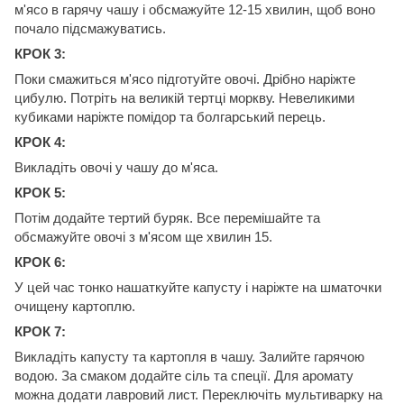
м'ясо в гарячу чашу і обсмажуйте 12-15 хвилин, щоб воно
почало підсмажуватись.
КРОК 3:
Поки смажиться м'ясо підготуйте овочі. Дрібно наріжте
цибулю. Потріть на великій тертці моркву. Невеликими
кубиками наріжте помідор та болгарський перець.
КРОК 4:
Викладіть овочі у чашу до м'яса.
КРОК 5:
Потім додайте тертий буряк. Все перемішайте та
обсмажуйте овочі з м'ясом ще хвилин 15.
КРОК 6:
У цей час тонко нашаткуйте капусту і наріжте на шматочки
очищену картоплю.
КРОК 7:
Викладіть капусту та картопля в чашу. Залийте гарячою
водою. За смаком додайте сіль та спеції. Для аромату
можна додати лавровий лист. Переключіть мультиварку на