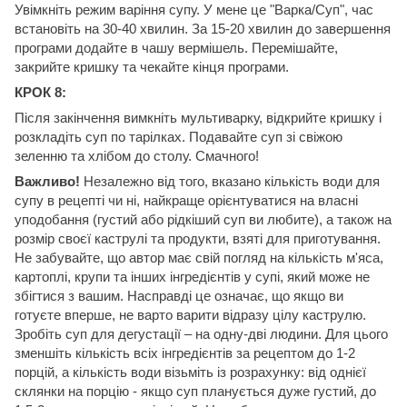
Увімкніть режим варіння супу. У мене це "Варка/Суп", час
встановіть на 30-40 хвилин. За 15-20 хвилин до завершення
програми додайте в чашу вермішель. Перемішайте,
закрийте кришку та чекайте кінця програми.
КРОК 8:
Після закінчення вимкніть мультиварку, відкрийте кришку і
розкладіть суп по тарілках. Подавайте суп зі свіжою
зеленню та хлібом до столу. Смачного!
Важливо!
Незалежно від того, вказано кількість води для
супу в рецепті чи ні, найкраще орієнтуватися на власні
уподобання (густий або рідкіший суп ви любите), а також на
розмір своєї каструлі та продукти, взяті для приготування.
Не забувайте, що автор має свій погляд на кількість м'яса,
картоплі, крупи та інших інгредієнтів у супі, який може не
збігтися з вашим. Насправді це означає, що якщо ви
готуєте вперше, не варто варити відразу цілу каструлю.
Зробіть суп для дегустації – на одну-дві людини. Для цього
зменшіть кількість всіх інгредієнтів за рецептом до 1-2
порцій, а кількість води візьміть із розрахунку: від однієї
склянки на порцію - якщо суп планується дуже густий, до