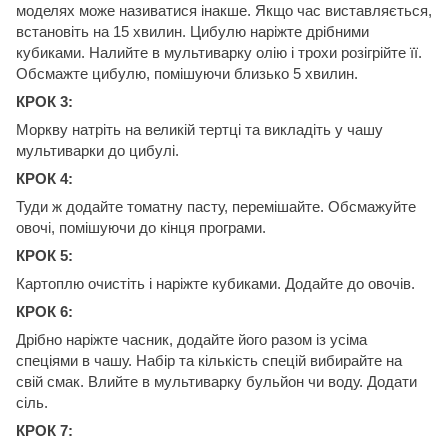
моделях може називатися інакше. Якщо час виставляється,
встановіть на 15 хвилин. Цибулю наріжте дрібними
кубиками. Налийте в мультиварку олію і трохи розігрійте її.
Обсмажте цибулю, помішуючи близько 5 хвилин.
КРОК 3:
Моркву натріть на великій тертці та викладіть у чашу
мультиварки до цибулі.
КРОК 4:
Туди ж додайте томатну пасту, перемішайте. Обсмажуйте
овочі, помішуючи до кінця програми.
КРОК 5:
Картоплю очистіть і наріжте кубиками. Додайте до овочів.
КРОК 6:
Дрібно наріжте часник, додайте його разом із усіма
спеціями в чашу. Набір та кількість спецій вибирайте на
свій смак. Влийте в мультиварку бульйон чи воду. Додати
сіль.
КРОК 7: