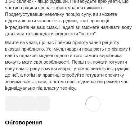
1,5-2 склянок - якщо рідкіший. Не забудьте врахувати, що
частина рідини під час приготування википить.
Продегустувавши невелику порцію супу, ви зможете
відрегулювати як кількість рідини, так і пропорції
інгредієнтів на ваш смак. Надалі ви зможете наливати воду
для супу та закладати інгредієнти "на око".
Майте на увазі, що час і режим приготування рецепту
вказані приблизно. Усі мультиварки працюють по-різному і
навіть однакові моделі одного й того самого виробника
можуть мати свої особливості. Перш ніж почати готувати
нову вам страву в мультиварці, уважно вивчіть інструкцію
до неї, а потім на практиці спробуйте готувати спочатку
знайомі вам страви, а потім і нові, підбираючи режим і час
індивідуально під власну техніку.
Обговорення